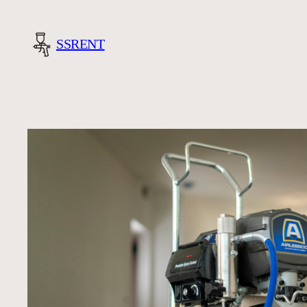
Liigu
sisu
SSRENT
juurde