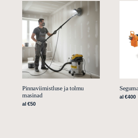
Pinnaviimistluse ja tolmu
Seguma
masinad
al €400
al €50