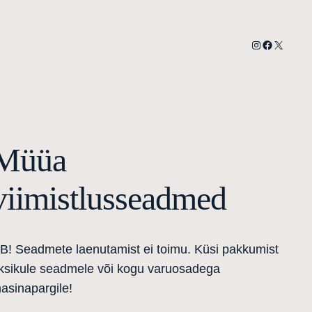
Instagram
Facebook
X
Müüa
viimistlusseadmed
B! Seadmete laenutamist ei toimu. Küsi pakkumist
ksikule seadmele või kogu varuosadega
asinapargile!