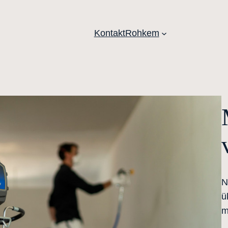
Kontakt
Rohkem
N
ü
m