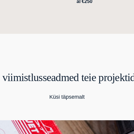
al €250
 viimistlusseadmed teie projekt
Küsi täpsemalt