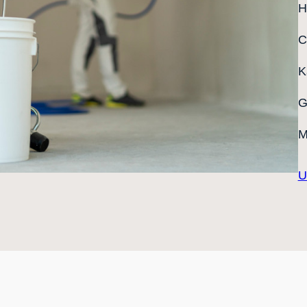
H
C
K
G
M
U