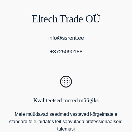
Eltech Trade OÜ
info@ssrent.ee
+3725090188
Kvaliteetsed tooted müügiks
Meie müüdavad seadmed vastavad kõrgeimatele
standarditele, aidates teil saavutada professionaalseid
tulemusi