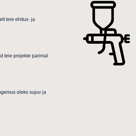
t teie ehitus- ja
 teie projekte parimal
kogemus oleks sujuv ja